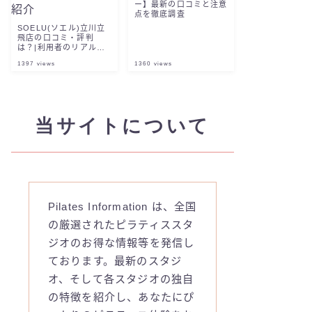
ー】最新の口コミと注意
点を徹底調査
SOELU(ソエル)立川立
飛店の口コミ・評判
は？|利用者のリアルな
声と編集部レビューを紹
1397
views
1360
views
介
当サイトについて
Pilates Information は、全国
の厳選されたピラティススタ
ジオのお得な情報等を発信し
ております。最新のスタジ
オ、そして各スタジオの独自
の特徴を紹介し、あなたにぴ