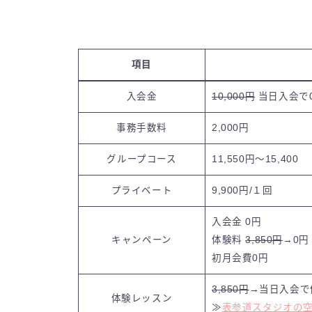
項目
入会金
10,000円
当日入会で
事務手数料
2,000円
グループコース
11,550円〜15,400
プライベート
9,900円/１回
入会金 0円
キャンペーン
体験料
3,850円
→0円
初月会費0円
3,850円
→
当日入会で
体験レッスン
≫
表参道スタジオの