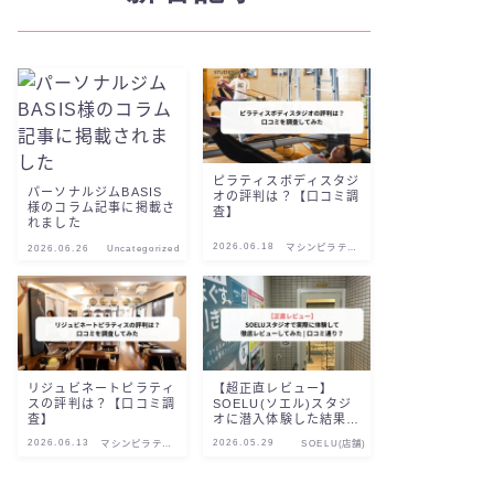
ピラティスボディスタジ
パーソナルジムBASIS
オの評判は？【口コミ調
様のコラム記事に掲載さ
査】
れました
2026.06.18
マシンピラティ
2026.06.26
Uncategorized
ス
リジュビネートピラティ
【超正直レビュー】
スの評判は？【口コミ調
SOELU(ソエル)スタジ
査】
オに潜入体験した結果を
徹底レビュー|口コミ通
2026.06.13
2026.05.29
マシンピラティ
SOELU(店舗)
り？
ス