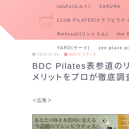
luluto(ルルト)
SAKURA
CLUB PILATES(クラブピラテ
Rintosull(リントスル)
the 
YARD(ヤード)
zen place p
2024.07.01
BDCピラティス
BDC Pilates表参
メリットをプロが徹底調
＜広告＞