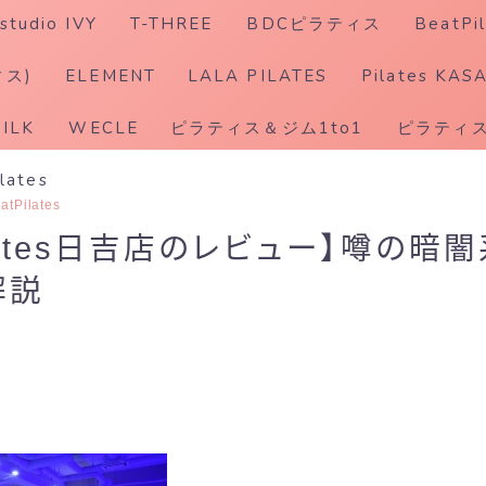
studio IVY
T-THREE
BDCピラティス
BeatPil
ホットピラティス
ィス)
ELEMENT
LALA PILATES
Pilates KAS
SILK
WECLE
ピラティス＆ジム1to1
ピラティス
ilates
atPilates
Pilates日吉店のレビュー】噂の暗
解説