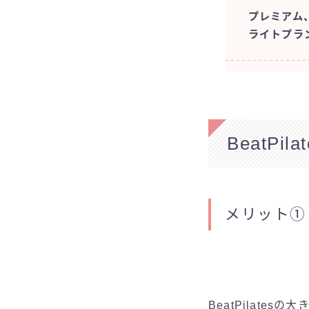
プレミアム
ライトプラ
BeatP
メリット①
BeatPilat