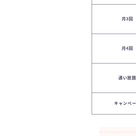
月3回
月4回
通い放
キャンペ