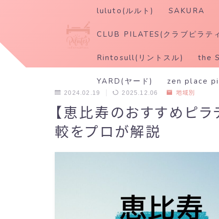
luluto(ルルト)
SAKURA
CLUB PILATES(クラブピラテ
Rintosull(リントスル)
the 
YARD(ヤード)
zen place p
2024.02.19
2025.12.06
地域別
【恵比寿のおすすめピラ
較をプロが解説