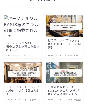
ピラティスボディスタジ
パーソナルジムBASIS
オの評判は？【口コミ調
様のコラム記事に掲載さ
査】
れました
2026.06.18
マシンピラティ
2026.06.26
Uncategorized
ス
リジュビネートピラティ
【超正直レビュー】
スの評判は？【口コミ調
SOELU(ソエル)スタジ
査】
オに潜入体験した結果を
徹底レビュー|口コミ通
2026.06.13
2026.05.29
マシンピラティ
SOELU(店舗)
り？
ス