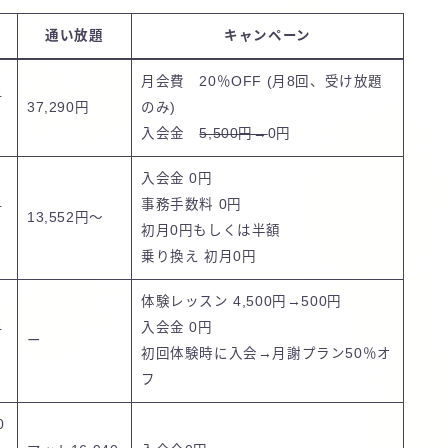
通い放題
キャンペーン
月会費 20％OFF (月8回、受け放題
4
37,290円
のみ)
入会金
5,500円→
0円
入会金 0円
4
事務手数料 0円
13,552円〜
初月0円もしくは半額
乗り換え 初月0円
体験レッスン
4,500円→500円
4
入会金 0円
ー
初回体験時に入会→月謝プラン50％オ
フ
0