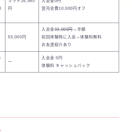
マット16,940
入会金0円
0
円
翌月会費
10,000円オフ
入会金
33,000円
→
半額
55,000円
初回体験時に入会→体験料無料
お友達紹介
あり
3
入会金 0円
ー
体験料 キャッシュバック