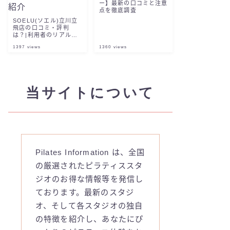
ー】最新の口コミと注意
点を徹底調査
SOELU(ソエル)立川立
飛店の口コミ・評判
は？|利用者のリアルな
声と編集部レビューを紹
1397
views
1360
views
介
当サイトについて
Pilates Information は、全国
の厳選されたピラティススタ
ジオのお得な情報等を発信し
ております。最新のスタジ
オ、そして各スタジオの独自
の特徴を紹介し、あなたにぴ