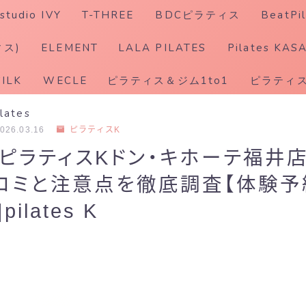
studio IVY
T-THREE
BDCピラティス
BeatPil
ホットピラティス
ィス)
ELEMENT
LALA PILATES
Pilates KAS
SILK
WECLE
ピラティス＆ジム1to1
ピラティス
ilates
026.03.16
ピラティスK
年】ピラティスKドン・キホーテ福井
口コミと注意点を徹底調査【体験
ilates K