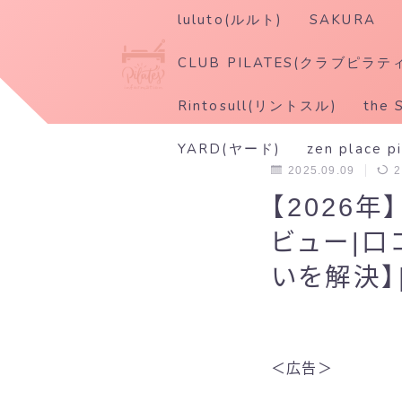
luluto(ルルト)
SAKURA
CLUB PILATES(クラブピラテ
Rintosull(リントスル)
the 
YARD(ヤード)
zen place p
2025.09.09
2
【2026
ビュー|
いを解決】|p
＜広告＞