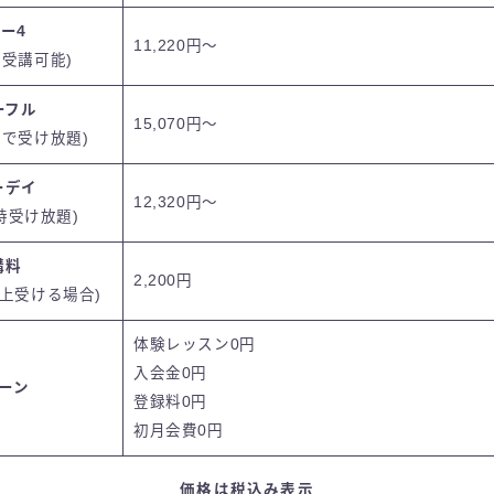
ー4
11,220円〜
ン受講可能)
ーフル
15,070円〜
まで受け放題)
ーデイ
12,320円〜
5時受け放題)
講料
2,200円
以上受ける場合)
体験レッスン0円
入会金0円
ーン
登録料0円
初月会費0円
価格は税込み表示