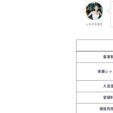
しなやか先生
最寄
体験レッ
入会
登録
施設利