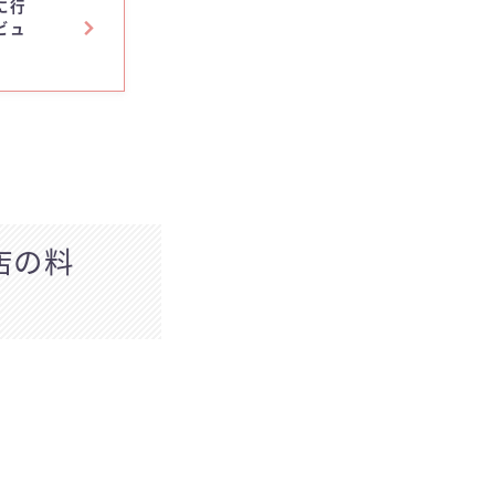
に行
ビュ
店の料