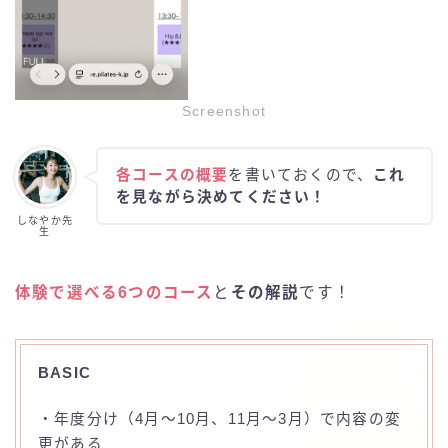
Screenshot
各コースの概要
を書いておくので、
これ
を見ながら決めてください！
しなやか先
生
体験で選べる6つのコース
と
その解説
です！
BASIC
・年度分け（4月～10月、11月～3月）で内容の変
更がある