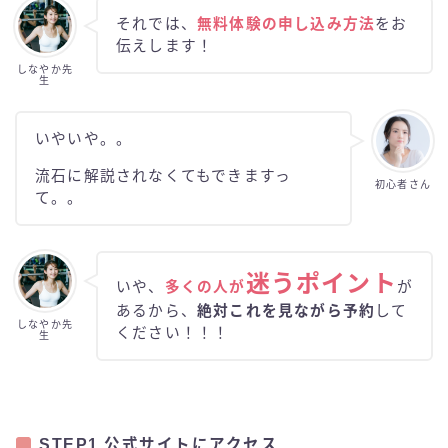
それでは、
無料体験の申し込み方法
をお
伝えします！
しなやか先
生
いやいや。。
流石に解説されなくてもできますっ
初心者さん
て。。
迷うポイント
いや、
多くの人が
が
あるから、
絶対これを見ながら予約
して
しなやか先
ください！！！
生
STEP1 公式サイトにアクセス