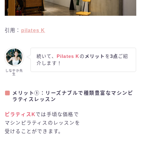
引用：
pilates K
続いて、
Pilates K
の
メリット
を
3点
ご紹
介します！
しなやか先
生
メリット①：リーズナブルで種類豊富なマシンピ
ラティスレッスン
ピラティスK
では手頃な価格で
マシンピラティスのレッスンを
受けることができます。