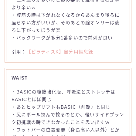
・三角座りが多いけどあの姿勢を維持するのが腕
より辛いｗ
・腹筋の時は下がれなくなるからあんまり後ろに
座らない方がいいが、そのあとの腕オンリーは後
ろに下がったほうが楽
・バックワークが多分1番多いので前列が良い
引用：
【ピラティスK】自分用備忘録
WAIST
・BASICの腹筋強化版、呼吸法とストレッチは
BASICとほぼ同じ
・あとヒップリフトもBASIC（前期）と同じ
・尻にボール挟んで捻るのとか、軽いサイドプラン
ク初挑戦の時できなかったことを思い出すｗ
・フットバーの位置変更（身長高い人以外）とか