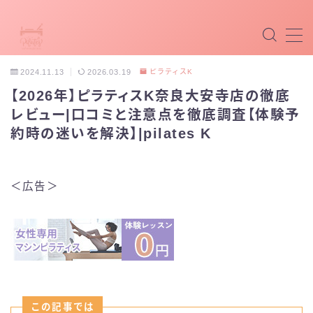
MENU
2024.11.13
2026.03.19
ピラティスK
【2026年】ピラティスK奈良大安寺店の徹底
マシンピラティス
レビュー|口コミと注意点を徹底調査【体験予
約時の迷いを解決】|pilates K
マットピラティス
パーソナルピラティス
＜広告＞
最新ピラティス
ホットピラティス
掲載希望
この記事では