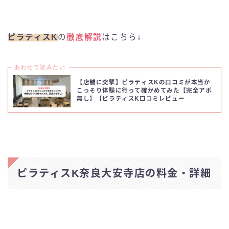
ピラティスK
ピラティススタジオDEP
ピラティスK
の
徹底解説
はこちら↓
YARD(ヤード)
あわせて読みたい
【店舗に突撃】ピラティスKの口コミが本当か
zen place pilates
こっそり体験に行って確かめてみた【完全アポ
無し】【ピラティスK口コミレビュー
ピラティスK奈良大安寺店の料金・詳細