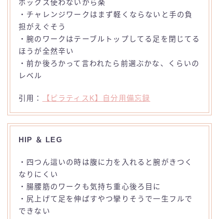
ボックス使わないから楽
・チャレンジワークはまず軽くならないと手の負
担がえぐそう
・腕のワークはテーブルトップしてる足を閉じてる
ほうが全然辛い
・前か後ろかって言われたら前選ぶかな、くらいの
レベル
引用：
【ピラティスK】自分用備忘録
HIP ＆ LEG
・四つん這いの時は腹に力を入れると腕がきつく
なりにくい
・腸腰筋のワークも気持ち重心後ろ目に
・尻上げて足を伸ばすやつ攣りそうで一生フルで
できない