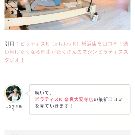
引用：
ピラティスK（pilates K）横浜店を口コミ！通
い続けたくなる理由がたくさんのマシンピラティスス
タジオ！
続いて、
ピラティスK
奈良大安寺店
の最新口コミ
を見ていきます！
しなやか先
生