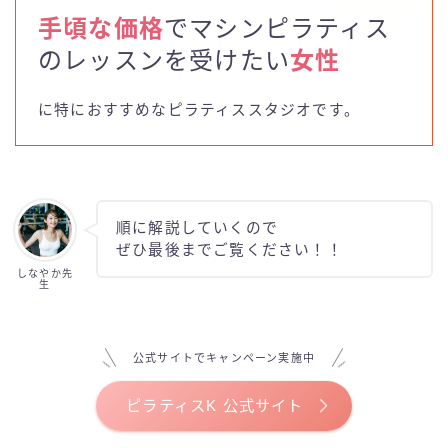
ELEMENT
手頃な価格
でマシンピラティス
のレッスンを受けたい
女性
LALA PILATES
に特におすすめなピラティススタジオです。
Pilates KASANE
Pilates Mee
順に解説していくので
Rintosull(リントスル)
ぜひ最後までご覧ください！！
しなやか先
the SILK
生
WECLE
公式サイトでキャンペーン実施中
ピラティス＆ジム1to1
ピラティスK 公式サイト