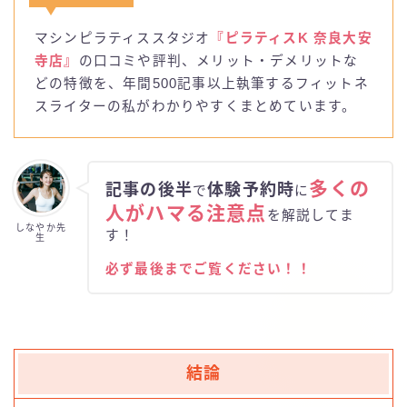
お問い合わせ
マシンピラティススタジオ
『ピラティスK 奈良大安
luluto(ルルト)
寺店』
の口コミや評判、メリット・デメリットな
どの特徴を、年間500記事以上執筆するフィットネ
スライターの私がわかりやすくまとめています。
SAKURA
studio IVY
多くの
記事の後半
体験予約時
で
に
T-THREE
人がハマる注意点
を解説してま
しなやか先
す！
生
BDCピラティス
必ず最後までご覧ください！！
BeatPilates
CLUB PILATES(クラブピラティス)
結論