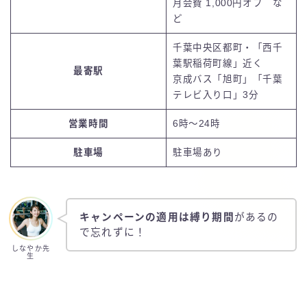
月会費 1,000円オフ
な
ど
千葉中央区都町・「西千
葉駅稲荷町線」近く
最寄駅
京成バス「旭町」「千葉
テレビ入り口」3分
営業時間
6時〜24時
駐車場
駐車場あり
キャンペーンの適用は縛り期間
があるの
で忘れずに！
しなやか先
生