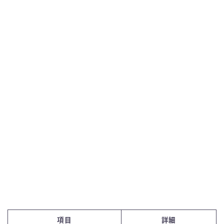
ピラティスK
ピラティススタジオDEP
YARD(ヤード)
zen place pilates
項目
詳細