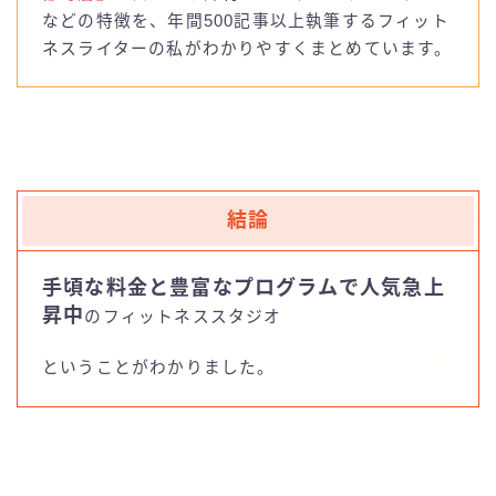
お問い合わせ
などの特徴を、年間500記事以上執筆するフィット
ネスライターの私がわかりやすくまとめています。
luluto(ルルト)
SAKURA
studio IVY
結論
T-THREE
手頃な料金と豊富なプログラムで人気急上
昇中
のフィットネススタジオ
BDCピラティス
ということがわかりました。
BeatPilates
CLUB PILATES(クラブピラティス)