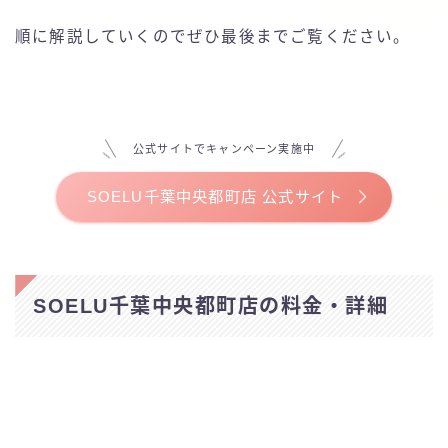
ELEMENT
順に解説していくのでぜひ最後までご覧ください。
LALA PILATES
Pilates KASANE
公式サイトでキャンペーン実施中
Pilates Mee
SOELU千葉中央都町店 公式サイト
Rintosull(リントスル)
the SILK
SOELU千葉中央都町店の料金・詳細
WECLE
ピラティス＆ジム1to1