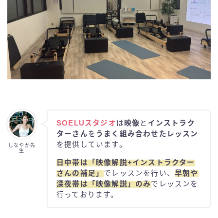
SOELUスタジオ
は
映像
と
インストラク
ターさん
を
うまく組み合わせたレッスン
を提供しています。
しなやか先
生
日中帯は「映像解説+インストラクター
さんの補足」
でレッスンを行い、
早朝や
深夜帯は「映像解説」のみ
でレッスンを
行っております。