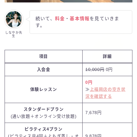
続いて、
料金
・
基本情報
を見ていきま
す。
しなやか先
生
項目
詳細
入会金
10,000円
0円
0円
体験レッスン
≫
上福岡店の空き状
況を確認する
スタンダードプラン
7,678円
(通い放題＋オンライン受け放題)
ピラティス4プラン
(ピラティス月4回＋よもぎ蒸し・オ
9,878円