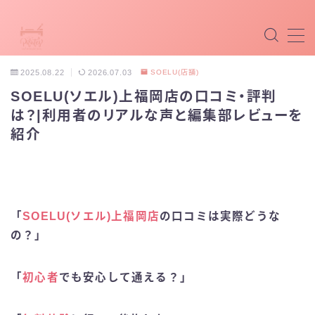
MENU
2025.08.22
2026.07.03
SOELU(店舗)
SOELU(ソエル)上福岡店の口コミ・評判
マシンピラティス
は？|利用者のリアルな声と編集部レビューを
紹介
マットピラティス
パーソナルピラティス
最新ピラティス
「
SOELU(ソエル)上福岡店
の口コミは実際どうな
の？」
ホットピラティス
「
初心者
でも安心して通える？」
掲載希望