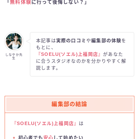
「
無料体験
に行って後悔しない？」
お問い合わせ
luluto(ルルト)
SAKURA
本記事は
実際の口コミ
や
編集部の体験
を
もとに、
studio IVY
『SOELU(ソエル)上福岡
店』
があなた
しなやか先
生
に合うスタジオなのかを分かりやすく解
説します。
T-THREE
BDCピラティス
編集部の結論
BeatPilates
CLUB PILATES(クラブピラティス)
『SOELU(ソエル)上福岡
店』
は
初心者でも
安心
して始めたい