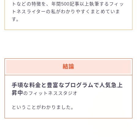
お問い合わせ
トなどの特徴を、年間500記事以上執筆するフィッ
トネスライターの私がわかりやすくまとめていま
luluto(ルルト)
す。
SAKURA
studio IVY
結論
T-THREE
手頃な料金と豊富なプログラムで人気急上
BDCピラティス
昇中
のフィットネススタジオ
BeatPilates
ということがわかりました。
CLUB PILATES(クラブピラティス)