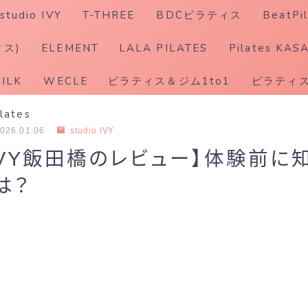
studio IVY
T-THREE
BDCピラティス
BeatPil
ホットピラティス
ィス)
ELEMENT
LALA PILATES
Pilates KAS
SILK
WECLE
ピラティス＆ジム1to1
ピラティス
ilates
026.01.06
studio IVY
io IVY飯田橋のレビュー】体験前
は？