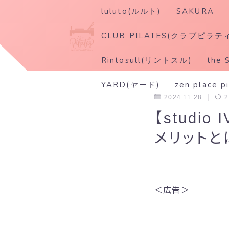
luluto(ルルト)
SAKURA
CLUB PILATES(クラブピラテ
Rintosull(リントスル)
the 
YARD(ヤード)
zen place p
2024.11.28
2
【stud
メリットと
＜広告＞