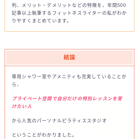
お問い合わせ
判、メリット・デメリットなどの特徴を、年間500
記事以上執筆するフィットネスライターの私がわか
luluto(ルルト)
りやすくまとめています。
SAKURA
studio IVY
結論
T-THREE
専用シャワー室やアメニティも充実していることか
ら、
BDCピラティス
プライベート空間で自分だけの特別レッスンを受
BeatPilates
けたい人
から人気のパーソナルピラティススタジオ
CLUB PILATES(クラブピラティス)
ということがわかりました。