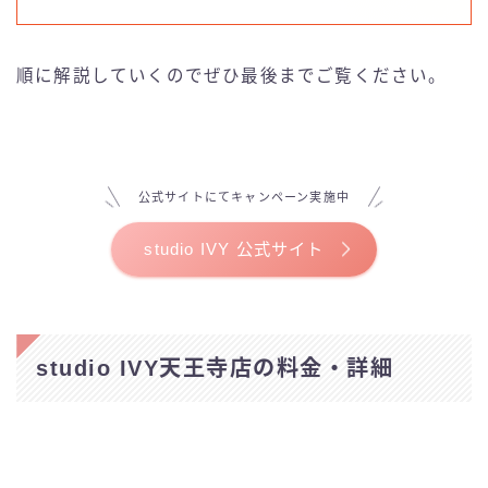
ELEMENT
LALA PILATES
順に解説していくのでぜひ最後までご覧ください。
Pilates KASANE
Pilates Mee
公式サイトにてキャンペーン実施中
studio IVY 公式サイト
Rintosull(リントスル)
the SILK
studio IVY天王寺店の料金・詳細
WECLE
ピラティス＆ジム1to1