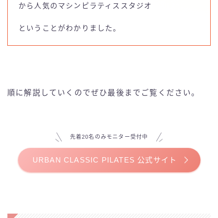
ELEMENT
から人気のマシンピラティススタジオ
ということがわかりました。
LALA PILATES
Pilates KASANE
Pilates Mee
順に解説していくのでぜひ最後までご覧ください。
Rintosull(リントスル)
先着20名のみモニター受付中
the SILK
URBAN CLASSIC PILATES 公式サイト
WECLE
ピラティス＆ジム1to1