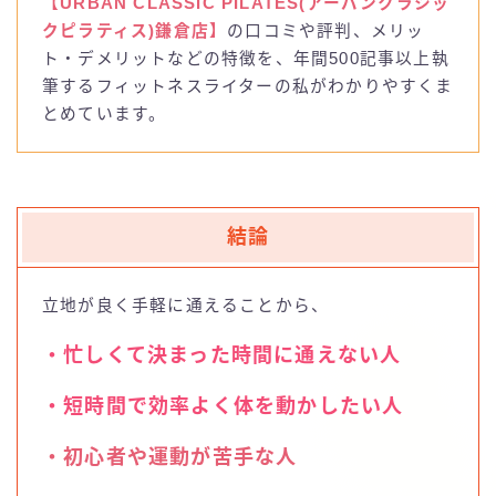
【URBAN CLASSIC PILATES(アーバンクラシッ
お問い合わせ
クピラティス)鎌倉店】
の口コミや評判、メリッ
ト・デメリットなどの特徴を、年間500記事以上執
luluto(ルルト)
筆するフィットネスライターの私がわかりやすくま
とめています。
SAKURA
studio IVY
結論
T-THREE
立地が良く手軽に通えることから、
BDCピラティス
・
忙しくて決まった時間に通えない人
BeatPilates
・短時間で効率よく体を動かしたい人
CLUB PILATES(クラブピラティス)
・初心者や運動が苦手な人