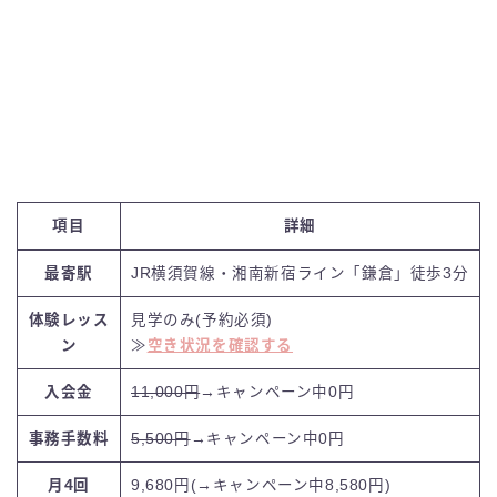
項目
詳細
最寄駅
JR横須賀線・湘南新宿ライン「鎌倉」徒歩3分
体験レッス
見学のみ(予約必須)
ン
≫
空き状況を確認する
入会金
11,000円
→キャンペーン中0円
事務手数料
5,500円
→キャンペーン中0円
月4回
9,680円(→キャンペーン中8,580円)