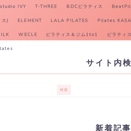
studio IVY
T-THREE
BDCピラティス
BeatPil
ホットピラティス
ィス)
ELEMENT
LALA PILATES
Pilates KAS
SILK
WECLE
ピラティス＆ジム1to1
ピラティス
ilates
サイト内
検索
新着記