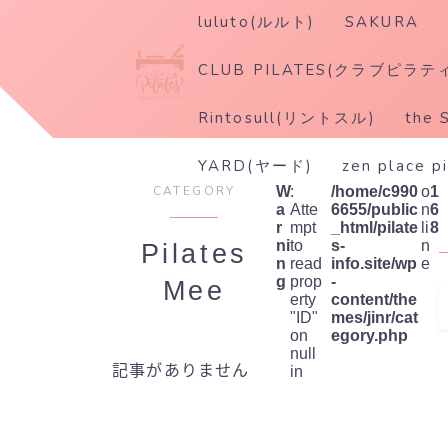
luluto(ルルト)
SAKURA
CLUB PILATES(クラブピラテ
Rintosull(リントスル)
the 
YARD(ヤード)
zen place p
CATEGORY
W
:
/home/c990
o
1
a
Atte
6655/public
n
6
r
mpt
_html/pilate
li
8
ni
to
s-
n
Pilates
n
read
info.site/wp
e
g
prop
-
Mee
erty
content/the
"ID"
mes/jinr/cat
on
egory.php
null
記事がありません
in