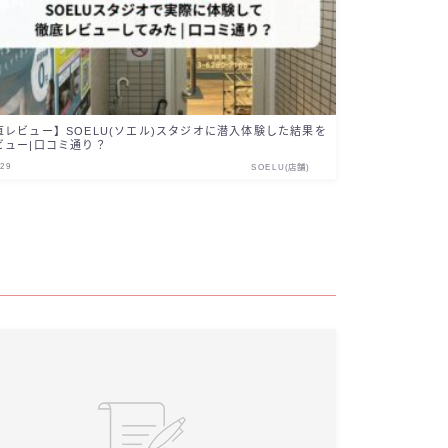
直レビュー】SOELU(ソエル)スタジオに潜入体験した結果を
ビュー|口コミ通り？
.29
SOELU(店舗)
事