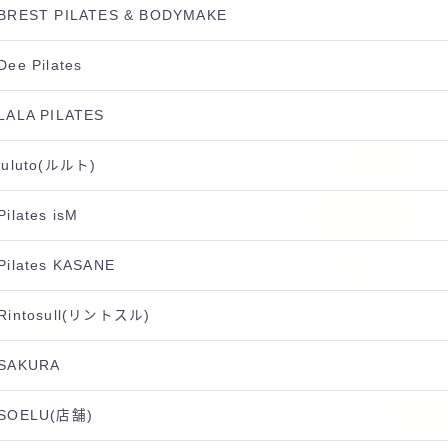
BREST PILATES & BODYMAKE
Dee Pilates
LALA PILATES
luluto(ルルト)
Pilates isM
Pilates KASANE
Rintosull(リントスル)
SAKURA
SOELU(店舗)