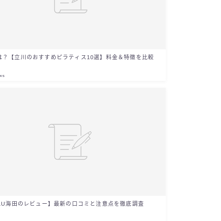
は？【立川のおすすめピラティス10選】料金＆特徴を比較
ws
ELU海田のレビュー】最新の口コミと注意点を徹底調査