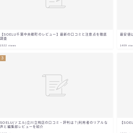
【SOELU千葉中央都町のレビュー】最新の口コミと注意点を徹底
最安値
調査
1522
views
1409
vie
SOELU(ソエル)立川立飛店の口コミ・評判は？|利用者のリアルな
【SO
声と編集部レビューを紹介